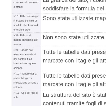
contrasto di contenuti
soddisfare la formula del
e sfondi
N°7 - Utilizzare mappe
Sono state utilizzate mapp
immagine sensibili di
tipo lato client piuttosto
che lato server
N°8 - Utilizzo di
Non sono state utilizzate.
mappe immagine lato
server
N°9 - Tabelle dati:
Tutte le tabelle dati pre
marcatori e attributi
marcate con i tag e gli att
per contenuti ed
intestazione righe e
colonne
N°10 - Tabelle dati a
Tutte le tabelle dati pre
più livelli logici di
marcate con i tag e gli att
intestazione di righe o
colonne
N°11 - Uso dei fogli di
La struttura del sito è st
stile
contenuti tramite fogli di