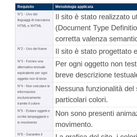
Requisito
Metodologia applicata
N°1 - Uso dei
Il sito è stato realizzato
linguaggi di marcatura
(Document Type Definition)
HTML e XHTML
corretta valenza semanti
N°2 - Uso dei frame
Il sito è stato progettato
N°3 - Fornire una
Per ogni oggetto non testu
alternativa testuale
breve descrizione testuale
equivalente per ogni
oggetto non di testo
N°4 - Non veicolare le
Nessuna funzionalità del 
informazioni
particolari colori.
esclusivamente
tramite il colore
N°5 - Evitare oggetti e
Non sono presenti animazio
scritte lampeggianti o
movimento.
in movimento
N°6 - Garantire il
La grafica del sito, i color