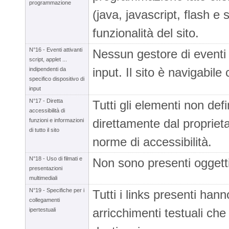
programmazione
(java, javascript, flash e 
funzionalità del sito.
N°16 - Eventi attivanti
Nessun gestore di eventi 
script, applet ...
input. Il sito è navigabile
indipendenti da
specifico dispositivo di
input
N°17 - Diretta
Tutti gli elementi non def
accessibilità di
direttamente dal proprietar
funzioni e informazioni
di tutto il sito
norme di accessibilità.
N°18 - Uso di filmati e
Non sono presenti oggetti
presentazioni
multimediali
N°19 - Specifiche per i
Tutti i links presenti han
collegamenti
arricchimenti testuali che
ipertestuali