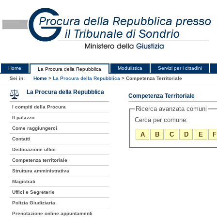
Home
Modulistica
Servizi per i cittadini
La Procura della Repubblica
Sei in:
Home
>
La Procura della Repubblica
>
Competenza Territoriale
La Procura della Repubblica
Competenza Territoriale
I compiti della Procura
Ricerca avanzata comuni
Il palazzo
Cerca per comune:
Come raggiungerci
A
B
C
D
E
F
Contatti
Dislocazione uffici
Competenza territoriale
Struttura amministrativa
Magistrati
Uffici e Segreterie
Polizia Giudiziaria
Prenotazione online appuntamenti