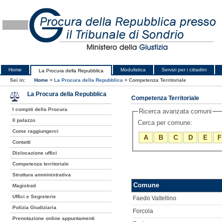
Home
Modulistica
Servizi per i cittadini
La Procura della Repubblica
Sei in:
Home
>
La Procura della Repubblica
>
Competenza Territoriale
La Procura della Repubblica
Competenza Territoriale
I compiti della Procura
Ricerca avanzata comuni
Il palazzo
Cerca per comune:
Come raggiungerci
A
B
C
D
E
F
Contatti
Dislocazione uffici
Competenza territoriale
Struttura amministrativa
Comune
Magistrati
Uffici e Segreterie
Faedo Valtellino
Polizia Giudiziaria
Forcola
Prenotazione online appuntamenti