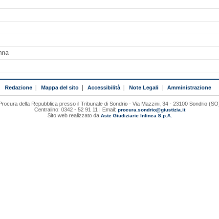
enna
Redazione
|
Mappa del sito
|
Accessibilità
|
Note Legali
|
Amministrazione
Procura della Repubblica presso il Tribunale di Sondrio - Via Mazzini, 34 - 23100 Sondrio (SO
Centralino: 0342 - 52 91 11 | Email:
procura.sondrio@giustizia.it
Sito web realizzato da
Aste Giudiziarie Inlinea S.p.A.