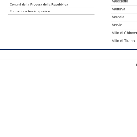
Valdisotto
Contatti della Procura della Repubblica
Valfurva
Formazione teorico pratica
Verceia
Vervio
Villa di Chiav
Villa di Tirano