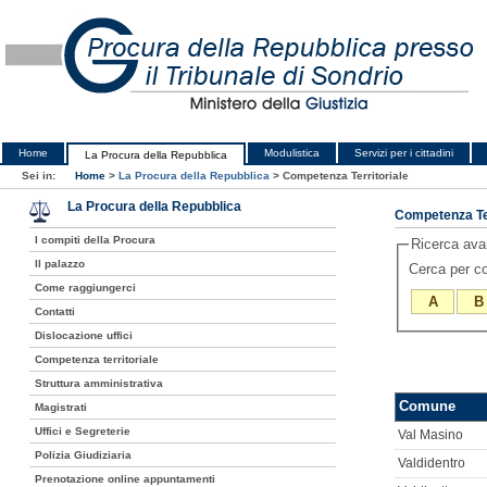
Home
Modulistica
Servizi per i cittadini
La Procura della Repubblica
Sei in:
Home
>
La Procura della Repubblica
>
Competenza Territoriale
La Procura della Repubblica
Competenza Ter
I compiti della Procura
Ricerca av
Il palazzo
Cerca per 
Come raggiungerci
A
B
Contatti
Dislocazione uffici
Competenza territoriale
Struttura amministrativa
Comune
Magistrati
Uffici e Segreterie
Val Masino
Polizia Giudiziaria
Valdidentro
Prenotazione online appuntamenti