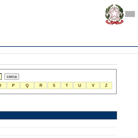
O
P
Q
R
S
T
U
V
Z