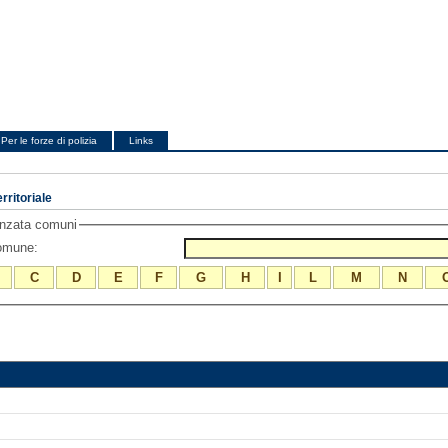
Per le forze di polizia
Links
ritoriale
anzata comuni
comune:
C
D
E
F
G
H
I
L
M
N